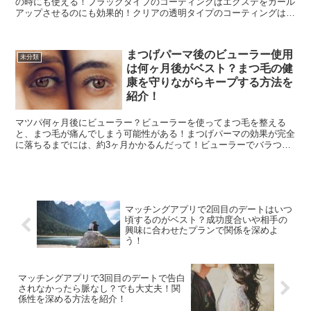
の時にも使える！ブラックタイプのコーティングはエクステをカール
アップさせるのにも効果的！クリアの透明タイプのコーティングは日
中のまつげの艶出しに最適！朝の洗顔後のスキンケアが終わ...
まつげパーマ後のビューラー使用
未分類
は何ヶ月後がベスト？まつ毛の健
康を守りながらキープする方法を
紹介！
マツパ何ヶ月後にビューラー？ビューラーを使ってまつ毛を整える
と、まつ毛が痛んでしまう可能性がある！まつげパーマの効果が完全
に落ちるまでには、約3ヶ月かかるんだって！ビューラーでバラつき
を直すのは一時的な解決策で、根本的な解決にはならないよ！...
マッチングアプリで2回目のデートはいつ
頃するのがベスト？成功度合いや相手の
興味に合わせたプランで関係を深めよ
う！
マッチングアプリで3回目のデートで告白
されなかったら脈なし？でも大丈夫！関
係性を深める方法を紹介！