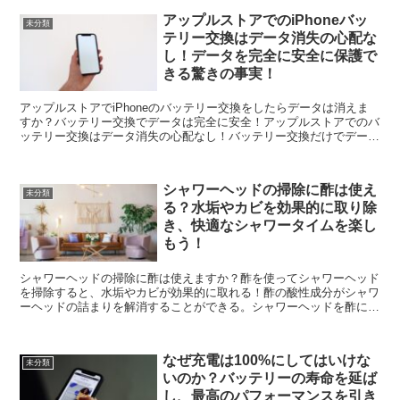
アップルストアでのiPhoneバッ
未分類
テリー交換はデータ消失の心配な
し！データを完全に安全に保護で
きる驚きの事実！
アップルストアでiPhoneのバッテリー交換をしたらデータは消えま
すか？バッテリー交換でデータは完全に安全！アップルストアでのバ
ッテリー交換はデータ消失の心配なし！バッテリー交換だけでデータ
は消えないって知ってた？バッテリー交換でデータが消...
シャワーヘッドの掃除に酢は使え
未分類
る？水垢やカビを効果的に取り除
き、快適なシャワータイムを楽し
もう！
シャワーヘッドの掃除に酢は使えますか？酢を使ってシャワーヘッド
を掃除すると、水垢やカビが効果的に取れる！酢の酸性成分がシャワ
ーヘッドの詰まりを解消することができる。シャワーヘッドを酢に浸
けることで、嫌な臭いも取り除ける。酢の除菌効果により、...
なぜ充電は100%にしてはいけな
未分類
いのか？バッテリーの寿命を延ば
し、最高のパフォーマンスを引き