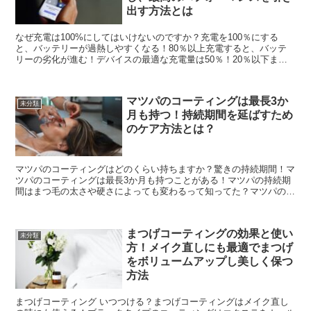
出す方法とは
なぜ充電は100%にしてはいけないのですか？充電を100％にする
と、バッテリーが過熱しやすくなる！80％以上充電すると、バッテ
リーの劣化が進む！デバイスの最適な充電量は50％！20％以下まで
放電させると、バッテリーの寿命が短くなる！充電を1...
マツパのコーティングは最長3か
未分類
月も持つ！持続期間を延ばすため
のケア方法とは？
マツパのコーティングはどのくらい持ちますか？驚きの持続期間！マ
ツパのコーティングは最長3か月も持つことがある！マツパの持続期
間はまつ毛の太さや硬さによっても変わるって知ってた？マツパのカ
ールが解けやすい人に朗報！専用のマスカラやコーティング...
まつげコーティングの効果と使い
未分類
方！メイク直しにも最適でまつげ
をボリュームアップし美しく保つ
方法
まつげコーティング いつつける？まつげコーティングはメイク直し