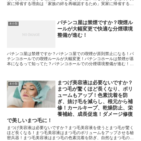
家に帰省する理由は「家族の絆を再確認するため」実家に帰省する理
由は「地元の美味しい食べ物を楽しむため」実家に帰省する理...
パチンコ屋は禁煙ですか？喫煙ル
未分類
ールが大幅変更で快適な分煙環境
整備が進む！
パチンコ屋は禁煙ですか？パチンコ屋での喫煙が原則禁止になる！パ
チンコホールでの喫煙ルールが大幅変更！パチンコホールは禁煙が基
本になるって知ってた？パチンコホールでの分煙環境整備が進む！パ
チンコホールでの禁煙ルールが厳しくなる！パチンコホール...
まつげ美容液は必要ないですか？
未分類
まつ毛が驚くほど長くなり、ボリ
ュームもアップ！色素沈着を防
ぎ、抜け毛を減らし、根元から補
修！カールキープ、乾燥防止、栄
養補給、成長促進！ダメージ修復
で美しいまつ毛に！
まつげ美容液は必要ないですか？まつ毛美容液を使うとまつ毛が驚く
ほど長くなる！まつ毛美容液はまつ毛のボリュームをアップさせる秘
密兵器！まつ毛美容液はまつ毛の色素沈着を防ぎ、自然なまつ毛の色