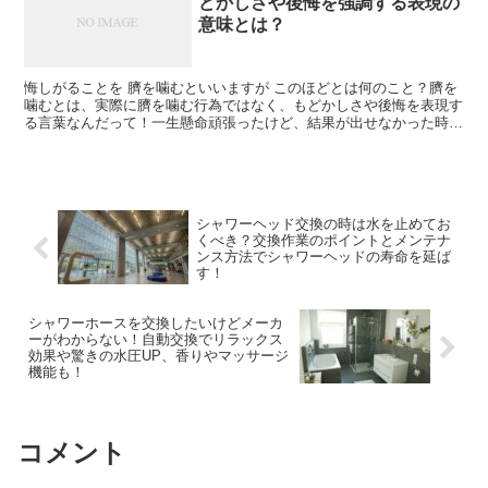
どかしさや後悔を強調する表現の
意味とは？
悔しがることを 臍を噛むといいますが このほどとは何のこと？臍を
噛むとは、実際に臍を噛む行為ではなく、もどかしさや後悔を表現す
る言葉なんだって！一生懸命頑張ったけど、結果が出せなかった時に
使うんだって、もどかしい感情を表現するのにぴったり！...
シャワーヘッド交換の時は水を止めてお
くべき？交換作業のポイントとメンテナ
ンス方法でシャワーヘッドの寿命を延ば
す！
シャワーホースを交換したいけどメーカ
ーがわからない！自動交換でリラックス
効果や驚きの水圧UP、香りやマッサージ
機能も！
コメント