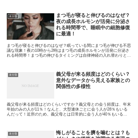
を保つ！まつ毛美容液はまつ毛の抜け毛を減らし、まつ毛の...
まつ毛が寝ると伸びるのはなぜ？
未分類
夜の成長ホルモンが活発に分泌さ
れる時間帯で、睡眠中の細胞修復
に最適！
まつ毛が寝ると伸びるのはなぜ？眠っている間にまつ毛が伸びる不思
議な現象！夜の10時から2時はまつ毛の成長ホルモンが活発に分泌さ
れる時間帯！まつ毛の伸びるタイミングは自律神経の入れ替わりと関
係がある！お肌のゴールデンタイムと同じく、まつ毛も夜...
義父母が来る頻度はどのくらい？
未分類
意外なデータから見える家族との
関係性の多様性
義父母が来る頻度はどのくらいですか？義父母との会う頻度は、年末
年始のみの人が11％！なんと、大型連休ごとに会う人が28％もいる
んだって！近所のため、義父母とは日常的に会う人が40％もいるん
だよ！その他の理由で会う人は20％だって！義父母との...
悔しがることを臍を噛むとは？も
未分類