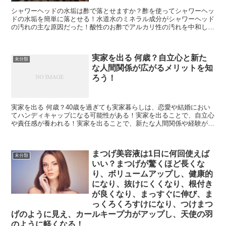
シャワーヘッドの水垢は酢で落とせますか？酢を使ってシャワーヘッ
ドの水垢を簡単に落とせる！水道水のミネラル成分がシャワーヘッド
の汚れの主な原因だった！酸性のお酢でアルカリ性の汚れを中和しよ
う！熱めのお湯にお酢を入れてシャワーヘッドを漬け置きす...
実家を出る 何歳？自立心と新た
未分類
な人間関係が広がるメリットを知
ろう！
実家を出る 何歳？40歳を過ぎても実家暮らしは、恋愛や結婚におい
てハンディキャップになる可能性がある！実家を出ることで、自立心
や責任感が養われる！実家を出ることで、新たな人間関係や経験が広
がるチャンス！実家を出ることで、自分のルールや生活ス...
まつげ美容液は1日に何回使えば
未分類
いい？まつげが驚くほど長くな
り、ボリュームアップし、健康的
になり、抜けにくくなり、根付き
が良くなり、まっすぐに伸び、ま
っくろくろすけになり、つけまつ
げのように見え、カールキープ力がアップし、天使の羽
のように軽くなる！