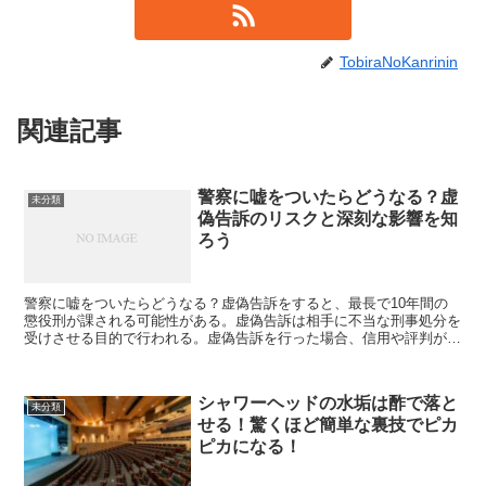
TobiraNoKanrinin
関連記事
警察に嘘をついたらどうなる？虚
未分類
偽告訴のリスクと深刻な影響を知
ろう
警察に嘘をついたらどうなる？虚偽告訴をすると、最長で10年間の
懲役刑が課される可能性がある。虚偽告訴は相手に不当な刑事処分を
受けさせる目的で行われる。虚偽告訴を行った場合、信用や評判が大
きく損なわれる可能性がある。虚偽告訴は社会的な信頼を失...
シャワーヘッドの水垢は酢で落と
未分類
せる！驚くほど簡単な裏技でピカ
ピカになる！