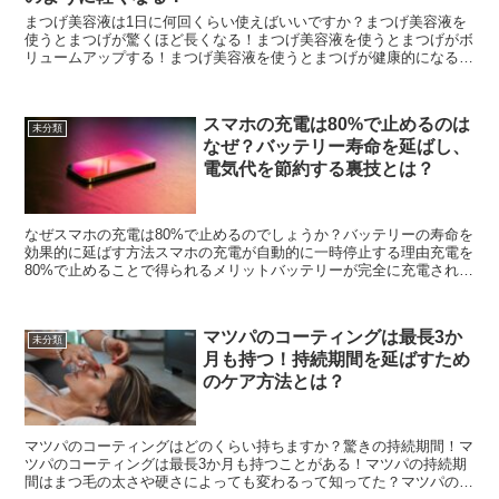
まつげ美容液は1日に何回くらい使えばいいですか？まつげ美容液を
使うとまつげが驚くほど長くなる！まつげ美容液を使うとまつげがボ
リュームアップする！まつげ美容液を使うとまつげが健康的になる！
まつげ美容液を使うとまつげが抜けにくくなる！まつげ美容...
スマホの充電は80%で止めるのは
未分類
なぜ？バッテリー寿命を延ばし、
電気代を節約する裏技とは？
なぜスマホの充電は80%で止めるのでしょうか？バッテリーの寿命を
効果的に延ばす方法スマホの充電が自動的に一時停止する理由充電を
80%で止めることで得られるメリットバッテリーが完全に充電されて
いるのに充電が続かない理由スマホのバッテリー寿命を...
マツパのコーティングは最長3か
未分類
月も持つ！持続期間を延ばすため
のケア方法とは？
マツパのコーティングはどのくらい持ちますか？驚きの持続期間！マ
ツパのコーティングは最長3か月も持つことがある！マツパの持続期
間はまつ毛の太さや硬さによっても変わるって知ってた？マツパのカ