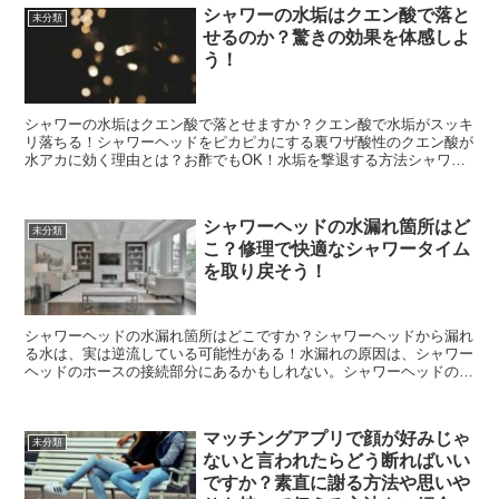
シャワーの水垢はクエン酸で落と
未分類
せるのか？驚きの効果を体感しよ
う！
シャワーの水垢はクエン酸で落とせますか？クエン酸で水垢がスッキ
リ落ちる！シャワーヘッドをピカピカにする裏ワザ酸性のクエン酸が
水アカに効く理由とは？お酢でもOK！水垢を撃退する方法シャワー
ヘッドのお掃除にクエン酸を使ってみよう！水垢の厄介者を...
シャワーヘッドの水漏れ箇所はど
未分類
こ？修理で快適なシャワータイム
を取り戻そう！
シャワーヘッドの水漏れ箇所はどこですか？シャワーヘッドから漏れ
る水は、実は逆流している可能性がある！水漏れの原因は、シャワー
ヘッドのホースの接続部分にあるかもしれない。シャワーヘッドの水
漏れは、簡単な修理で解決することができるかもしれない。...
マッチングアプリで顔が好みじゃ
未分類
ないと言われたらどう断ればいい
ですか？素直に謝る方法や思いや