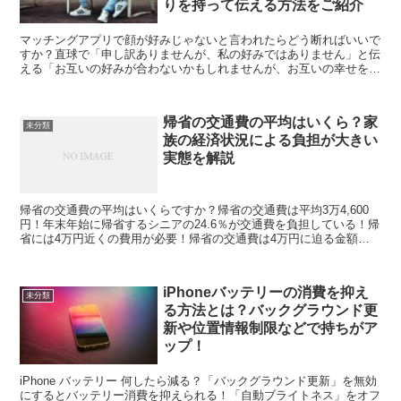
りを持って伝える方法をご紹介
マッチングアプリで顔が好みじゃないと言われたらどう断ればいいで
すか？直球で「申し訳ありませんが、私の好みではありません」と伝
える「お互いの好みが合わないかもしれませんが、お互いの幸せを願
っています」と優しく断る「ごめんなさい、私には好みが合...
帰省の交通費の平均はいくら？家
未分類
族の経済状況による負担が大きい
実態を解説
帰省の交通費の平均はいくらですか？帰省の交通費は平均3万4,600
円！年末年始に帰省するシニアの24.6％が交通費を負担している！帰
省には4万円近くの費用が必要！帰省の交通費は4万円に迫る金額！
家族の帰省にかかる費用は驚くほど高額！帰省の交...
iPhoneバッテリーの消費を抑え
未分類
る方法とは？バックグラウンド更
新や位置情報制限などで持ちがア
ップ！
iPhone バッテリー 何したら減る？「バックグラウンド更新」を無効
にするとバッテリー消費を抑えられる！「自動ブライトネス」をオフ