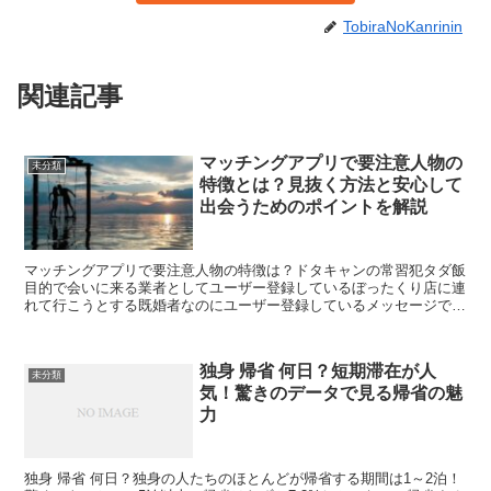
TobiraNoKanrinin
関連記事
マッチングアプリで要注意人物の
未分類
特徴とは？見抜く方法と安心して
出会うためのポイントを解説
マッチングアプリで要注意人物の特徴は？ドタキャンの常習犯タダ飯
目的で会いに来る業者としてユーザー登録しているぼったくり店に連
れて行こうとする既婚者なのにユーザー登録しているメッセージで別
のSNSに誘導してくるプロフィール写真が怪しいプロフィ...
独身 帰省 何日？短期滞在が人
未分類
気！驚きのデータで見る帰省の魅
力
独身 帰省 何日？独身の人たちのほとんどが帰省する期間は1～2泊！