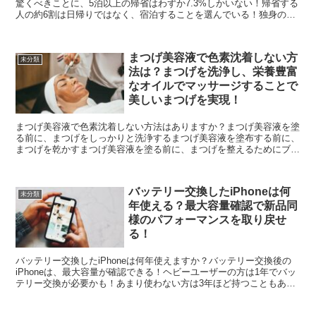
驚くべきことに、5泊以上の帰省はわずか7.3%しかいない！帰省する
人の約6割は日帰りではなく、宿泊することを選んでいる！独身の人
たちにとって、帰省は短期間の滞在が一番人気！3...
まつげ美容液で色素沈着しない方
未分類
法は？まつげを洗浄し、栄養豊富
なオイルでマッサージすることで
美しいまつげを実現！
まつげ美容液で色素沈着しない方法はありますか？まつげ美容液を塗
る前に、まつげをしっかりと洗浄するまつげ美容液を塗布する前に、
まつげを乾かすまつげ美容液を塗る前に、まつげを整えるためにブラ
シでとかすまつげ美容液を塗る前に、まつげを栄養豊富なオ...
バッテリー交換したiPhoneは何
未分類
年使える？最大容量確認で新品同
様のパフォーマンスを取り戻せ
る！
バッテリー交換したiPhoneは何年使えますか？バッテリー交換後の
iPhoneは、最大容量が確認できる！ヘビーユーザーの方は1年でバッ
テリー交換が必要かも！あまり使わない方は3年ほど持つこともあ
る！2年経つと電池の減りが明らかに早くなること...