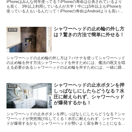
iPhoneはみんな何年使ってる？iPhoneの寿命は公表されているより
も長く、3年以上利用している人が大半！中には5年以上もiPhoneを
使っている人もいるんだって！iPhoneの寿命はAndroidよりも長いこ
とが公式に認められているん...
シャワーヘッドの止め輪の外し方
未分類
は？驚きの方法で簡単に外せる！
シャワーヘッドの止め輪の外し方は？バナナを使ってシャワーヘッド
の止め輪を外す方法シャワーヘッドを外すためには、魔法の呪文を唱
える必要があるシャワーヘッドの止め輪を外すためには、一緒に踊り
ながら回すと簡単に外れるシャワーヘッドの止め輪を外すた...
シャワーヘッドの止水ボタンを押
未分類
しっぱなしにしたらどうなる？水
圧に耐えられず、シャワーヘッド
が爆発するかも！
シャワーヘッドの止水ボタンを押しっぱなしにしたらどうなる？シャ
ワーヘッドが突然飛び出してくる！水圧に耐えられず、シャワーヘッ
ドが爆発するかも！シャワーヘッドが勢いよく宙を舞うことになる！
ホースがぐにゃぐにゃになってしまうかもしれない！シャワ...