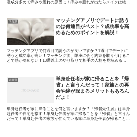
激成分多めで痒みや腫れの原因に！痒みや腫れが出たらメイクは絶対
にやめよう！まつげ美容液の経皮吸収率が高いって知ってた...
マッチングアプリでデートに誘う
未分類
のは何通目がベスト？成功率を高
めるためのポイントを解説！
マッチングアプリで何通目で誘うのが良いですか？1通目でデートに
誘うと成功率が高い！マッチング後、即座に会う約束を取り付けるこ
とで熱が冷めない！10通以上のやり取りで相手の人柄を見極めるこ
とが重要！マッチングアプリでは早めに会うことがポイント...
単身赴任者が家に帰ることを「帰
未分類
省」と言うんだって！家族との再
会や絆が深まるメリットもあるん
だよ！
単身赴任者が家に帰ることを何と言いますか？「帰省先住居」は単身
赴任者の自宅を指す！単身赴任者が家に帰ることを「帰省」と言うん
だって！単身赴任者の家族が住んでいる家に単身赴任者が帰ることも
あるんだよ！単身赴任者が自宅に反復・継続して帰省すると...