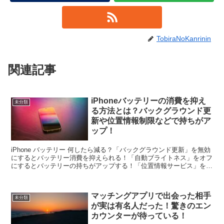
TobiraNoKanrinin
関連記事
iPhoneバッテリーの消費を抑え
未分類
る方法とは？バックグラウンド更
新や位置情報制限などで持ちがア
ップ！
iPhone バッテリー 何したら減る？「バックグラウンド更新」を無効
にするとバッテリー消費を抑えられる！「自動ブライトネス」をオフ
にするとバッテリーの持ちがアップする！「位置情報サービス」を制
限するとバッテリーの消費を減らせる！「パワーバ...
マッチングアプリで出会った相手
未分類
が実は有名人だった！驚きのエン
カウンターが待っている！