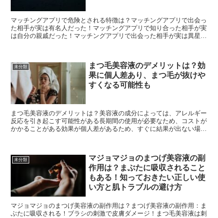
マッチングアプリで危険とされる特徴は？マッチングアプリで出会っ
た相手が実は有名人だった！マッチングアプリで知り合った相手が実
は自分の親戚だった！マッチングアプリで出会った相手が実は異星人
だった！マッチングアプリで知り合った相手が実は幽霊だっ...
まつ毛美容液のデメリットは？効
未分類
果に個人差あり、まつ毛が抜けや
すくなる可能性も
まつ毛美容液のデメリットは？美容液の成分によっては、アレルギー
反応を引き起こす可能性がある長期間の使用が必要なため、コストが
かかることがある効果が個人差があるため、すぐに結果が出ない場合
もある毎日の継続使用が必要なため、忘れてしまうことがあ...
マジョマジョのまつげ美容液の副
未分類
作用は？まぶたに吸収されること
もある！知っておきたい正しい使
い方と肌トラブルの避け方
マジョマジョのまつげ美容液の副作用は？まつげ美容液の副作用：ま
ぶたに吸収される！ブラシの刺激で皮膚ダメージ！まつ毛美容液は刺