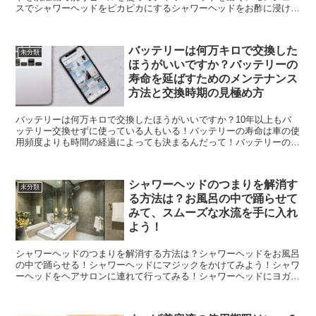
スでシャワーヘッドをピカピカにするシャワーヘッドをお酢に浸ける
ドライヤーでシャワーヘッドを乾かすシャワーヘッドを冷凍...
バッテリーは何万キロで交換した
未分類
ほうがいいですか？バッテリーの
寿命を延ばすためのメンテナンス
方法と交換時期の見極め方
バッテリーは何万キロで交換したほうがいいですか？10年以上もバ
ッテリー交換せずに使っている人もいる！バッテリーの寿命は車の使
用頻度よりも時間の経過によっても決まるんだって！バッテリーの寿
命を延ばすためには、定期的なメンテナンスが大切！バッテ...
シャワーヘッドのつまりを解消す
未分類
る方法は？お風呂の中で踊らせて
みて、スムーズな水流を手に入れ
よう！
シャワーヘッドのつまりを解消する方法は？シャワーヘッドをお風呂
の中で踊らせる！シャワーヘッドにマジックをかけてみよう！シャワ
ーヘッドをヘアサロンに連れて行ってみる！シャワーヘッドにヨガを
教えてみる！シャワーヘッドにエールを送ろう！シャワーヘ...