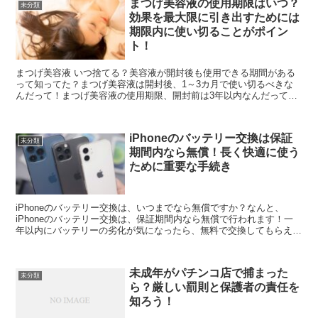
まつげ美容液の使用期限はいつ？
未分類
効果を最大限に引き出すためには
期限内に使い切ることがポイン
ト！
まつげ美容液 いつ捨てる？美容液が開封後も使用できる期間がある
って知ってた？まつげ美容液は開封後、1～3カ月で使い切るべきな
んだって！まつげ美容液の使用期限、開封前は3年以内なんだって！
まつげ美容液を長く使いたいなら、開封前に使い切るのがお...
iPhoneのバッテリー交換は保証
未分類
期間内なら無償！長く快適に使う
ために重要な手続き
iPhoneのバッテリー交換は、いつまでなら無償ですか？なんと、
iPhoneのバッテリー交換は、保証期間内なら無償で行われます！一
年以内にバッテリーの劣化が気になったら、無料で交換してもらえる
んです！保証期間が終わっても、バッテリー交換は有...
未成年がパチンコ店で捕まった
未分類
ら？厳しい罰則と保護者の責任を
知ろう！