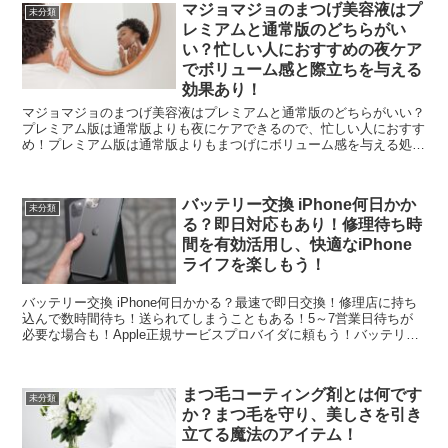
マジョマジョのまつげ美容液はプ
未分類
レミアムと通常版のどちらがい
い？忙しい人におすすめの夜ケア
でボリューム感と際立ちを与える
効果あり！
マジョマジョのまつげ美容液はプレミアムと通常版のどちらがいい？
プレミアム版は通常版よりも夜にケアできるので、忙しい人におすす
め！プレミアム版は通常版よりもまつげにボリューム感を与える処方
に進化している！プレミアム版はまつげ1本1本を際立たせ...
バッテリー交換 iPhone何日かか
未分類
る？即日対応もあり！修理待ち時
間を有効活用し、快適なiPhone
ライフを楽しもう！
バッテリー交換 iPhone何日かかる？最速で即日交換！修理店に持ち
込んで数時間待ち！送られてしまうこともある！5～7営業日待ちが
必要な場合も！Apple正規サービスプロバイダに頼もう！バッテリー
交換は専門のリペアセンターへ！修理に時間がか...
まつ毛コーティング剤とは何です
未分類
か？まつ毛を守り、美しさを引き
立てる魔法のアイテム！