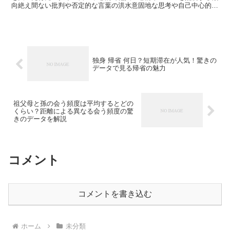
向絶え間ない批判や否定的な言葉の洪水意固地な思考や自己中心的な
意見の押し付け感情的な暴力や身体的虐待絶えず子供をコン...
独身 帰省 何日？短期滞在が人気！驚きの
データで見る帰省の魅力
祖父母と孫の会う頻度は平均するとどの
くらい？距離による異なる会う頻度の驚
きのデータを解説
コメント
コメントを書き込む
ホーム
未分類