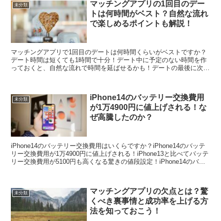
マッチングアプリの1回目のデー
未分類
トは何時間がベスト？自然な流れ
で楽しめるポイントも解説！
マッチングアプリで1回目のデートは何時間くらいがベストですか？
デート時間は短くても1時間で十分！デート中に予定のない時間を作
っておくと、自然な流れで時間を延ばせるかも！デートの最後に次回
の約束をすると、次に会う日を楽しみにできる！デート中に...
iPhone14のバッテリー交換費用
未分類
が1万4900円に値上げされる！な
ぜ高騰したのか？
iPhone14のバッテリー交換費用はいくらですか？iPhone14のバッテ
リー交換費用が1万4900円に値上げされる！iPhone13と比べてバッテ
リー交換費用が5100円も高くなる驚きの値段設定！iPhone14のバッ
テリー交換費用が9...
マッチングアプリの欠点とは？驚
未分類
くべき裏事情と成功率を上げる方
法を知っておこう！