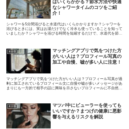
はいくらかかる？節水方法や快適
なシャワータイムのコツをご紹
介！
シャワーを5分間浴びると水道代はいくらかかりますか？シャワーを
浴びるときには、実はお湯だけでなく冷水も使っていることを知って
いましたか？シャワーを浴びる時間を短縮するだけで、水道代を節約
できるんです！シャワーヘッドを交換するだけで、水の使用...
マッチングアプリで気をつけた方
未分類
がいい人は？プロフィール写真の
加工や自慢、嘘が多い人に注意！
マッチングアプリで気をつけた方がいい人は？プロフィール写真が過
剰に加工されているプロフィール文に自慢や嘘が多いメッセージがあ
まりにも一方的で相手の話に興味を示さないプロフィールに不自然な
英語表現が多いプロフィールに宗教や政治的な主張があるプ...
マツパ中にビューラーを使っても
未分類
いいですか？まつげの健康に悪影
響を与えるリスクを解説