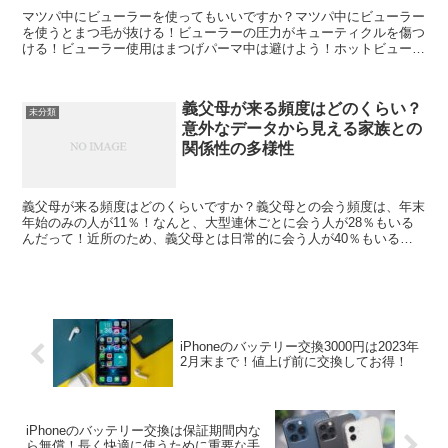
マツパ中にビューラーを使ってもいいですか？マツパ中にビューラー
を使うとまつ毛が抜ける！ビューラーの圧力がキューティクルを傷つ
ける！ビューラー使用はまつげパーマ中は避けよう！ホットビューラ
ーはまつげパーマ中に使ってはいけない！ビューラーの使用...
義父母が来る頻度はどのくらい？
未分類
意外なデータから見える家族との
関係性の多様性
義父母が来る頻度はどのくらいですか？義父母との会う頻度は、年末
年始のみの人が11％！なんと、大型連休ごとに会う人が28％もいる
んだって！近所のため、義父母とは日常的に会う人が40％もいるん
だよ！その他の理由で会う人は20％だって！義父母との...
iPhoneのバッテリー交換3000円は2023年
2月末まで！値上げ前に交換してお得！
iPhoneのバッテリー交換は保証期間内な
ら無償！長く快適に使うために重要な手