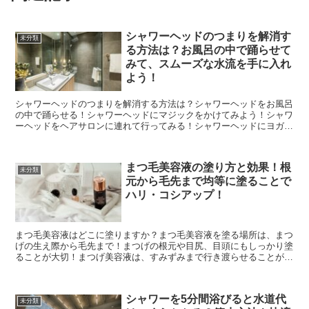
シャワーヘッドのつまりを解消す
未分類
る方法は？お風呂の中で踊らせて
みて、スムーズな水流を手に入れ
よう！
シャワーヘッドのつまりを解消する方法は？シャワーヘッドをお風呂
の中で踊らせる！シャワーヘッドにマジックをかけてみよう！シャワ
ーヘッドをヘアサロンに連れて行ってみる！シャワーヘッドにヨガを
教えてみる！シャワーヘッドにエールを送ろう！シャワーヘ...
まつ毛美容液の塗り方と効果！根
未分類
元から毛先まで均等に塗ることで
ハリ・コシアップ！
まつ毛美容液はどこに塗りますか？まつ毛美容液を塗る場所は、まつ
げの生え際から毛先まで！まつげの根元や目尻、目頭にもしっかり塗
ることが大切！まつげ美容液は、すみずみまで行き渡らせることがポ
イント！塗りムラに注意して、均等に塗ることが美容成分の...
シャワーを5分間浴びると水道代
未分類