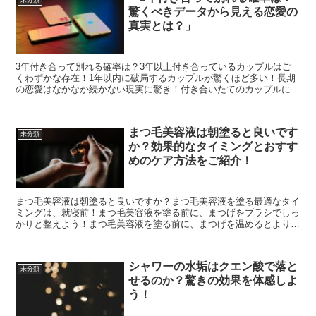
驚くべきデータから見える恋愛の
真実とは？」
3年付き合って別れる確率は？3年以上付き合っているカップルはご
くわずかな存在！1年以内に破局するカップルが驚くほど多い！長期
の恋愛はなかなか続かない現実に驚き！付き合いたてのカップルにと
っては恐ろしい結果！恋愛は時間との戦い！長続きするのは...
まつ毛美容液は朝塗ると良いです
未分類
か？効果的なタイミングとおすす
めのケア方法をご紹介！
まつ毛美容液は朝塗ると良いですか？まつ毛美容液を塗る最適なタイ
ミングは、就寝前！まつ毛美容液を塗る前に、まつげをブラシでしっ
かりと整えよう！まつ毛美容液を塗る前に、まつげを温めるとより効
果的！まつ毛美容液を塗る前に、まつげをマッサージして血...
シャワーの水垢はクエン酸で落と
未分類
せるのか？驚きの効果を体感しよ
う！