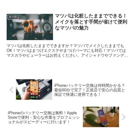
ンスが広がる場所！彼氏探しにはマッチングアプリがおすす...
マツパは化粧したままでできる！
未分類
メイクを落とす手間が省けて便利
なマツパの魅力
マツパは化粧したままでできますか？マツパでメイクしたままでも
OK！マツパはまつげエクステやまつげパーマにも対応！マツパでは
マスカラやビューラーはお控えください。アイシャドウやファンデー
ションはそのままで大丈夫！メイクを落とす手間が省けて便利...
iPhoneバッテリー交換は何時間かかる？
最短60分で完了！正規店で安心の品質と
保証で快適に使用できる！
iPhoneのバッテリー交換は無料！Apple
Storeで便利・安心な作業をプロフェッシ
ョナルがスピーディーに行います！