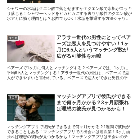
シャワーの水垢はクエン酸で落とせますか？クエン酸で水垢がスッキ
リ落ちる！シャワーヘッドをピカピカにする裏ワザ酸性のクエン酸が
水アカに効く理由とは？お酢でもOK！水垢を撃退する方法シャワー
ヘッドのお掃除にクエン酸を使ってみよう！水垢の厄介者を...
アラサー世代の男性にとってペア
未分類
ーズは恋人を見つけやすい！1ヶ
月に6.5人というマッチング数が
広がる可能性を示唆
ペアーズで1ヶ月に何人とマッチングする？ペアーズでは、1ヶ月に
平均6.5人とマッチングする！アラサー世代の男性は、ペアーズで恋
人ができやすいと言われている。ペアーズで恋人ができた男性の平均
年齢は29.1歳！ペアーズでは、恋人ができた男性の中...
マッチングアプリで彼氏ができる
未分類
まで何ヶ月かかる？3ヶ月頑張れ
ば理想の彼氏が見つかるかも！
マッチングアプリで彼氏ができるまで何ヶ月かかる？1週間で彼氏が
できることもある！マッチングアプリでの出会いは運次第！3ヶ月頑
張れば理想の彼氏が見つかるかも！マッチングアプリは出会いのチャ